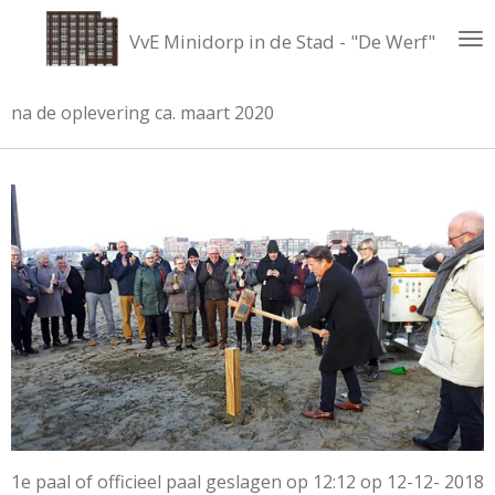
Ga
VvE Minidorp in de Stad - "De Werf"
direct
naar
de
na de oplevering ca. maart 2020
hoofdinhoud
1e paal of officieel paal geslagen op 12:12 op 12-12- 2018